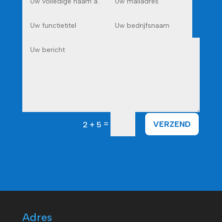
=
VERZEND
2 + 5
Adres