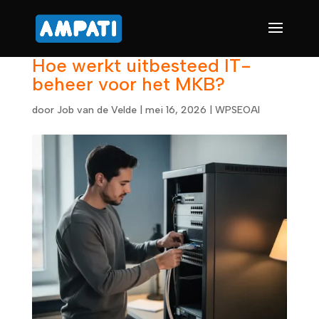
Hoe werkt uitbesteed IT-
beheer voor het MKB?
door
Job van de Velde
|
mei 16, 2026
|
WPSEOAI