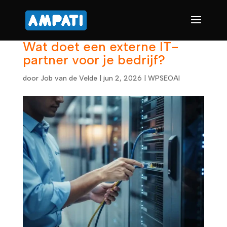
Wat doet een externe IT-
partner voor je bedrijf?
door
Job van de Velde
|
jun 2, 2026
|
WPSEOAI