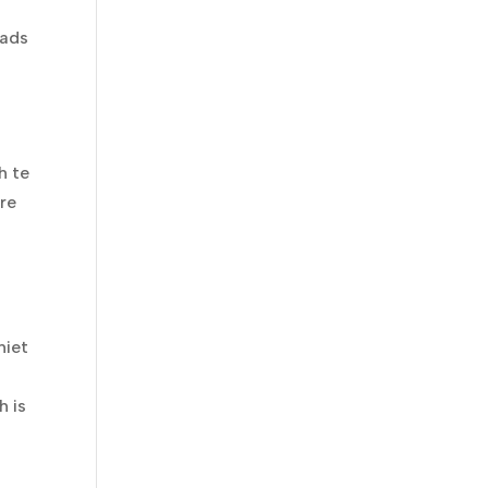
oads
h te
are
niet
h is