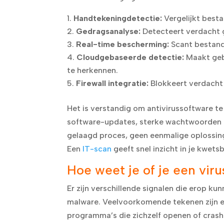
Handtekeningdetectie:
Vergelijkt best
Gedragsanalyse:
Detecteert verdacht 
Real-time bescherming:
Scant bestand
Cloudgebaseerde detectie:
Maakt gebr
te herkennen.
Firewall integratie:
Blokkeert verdacht
Het is verstandig om antivirussoftware t
software-updates, sterke wachtwoorden e
gelaagd proces, geen eenmalige oplossing
Een
IT-scan
geeft snel inzicht in je kwet
Hoe weet je of je een vir
Er zijn verschillende signalen die erop ku
malware. Veelvoorkomende tekenen zijn e
programma’s die zichzelf openen of crashe