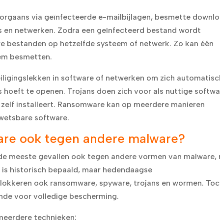
oorgaans via geïnfecteerde e-mailbijlagen, besmette downl
ks en netwerken. Zodra een geïnfecteerd bestand wordt
re bestanden op hetzelfde systeem of netwerk. Zo kan één
eem besmetten.
ligingslekken in software of netwerken om zich automatisc
s hoeft te openen. Trojans doen zich voor als nuttige softw
 zelf installeert. Ransomware kan op meerdere manieren
kwetsbare software.
are ook tegen andere malware?
de meeste gevallen ook tegen andere vormen van malware, 
” is historisch bepaald, maar hedendaagse
lokkeren ook ransomware, spyware, trojans en wormen. Toc
oende voor volledige bescherming.
meerdere technieken: