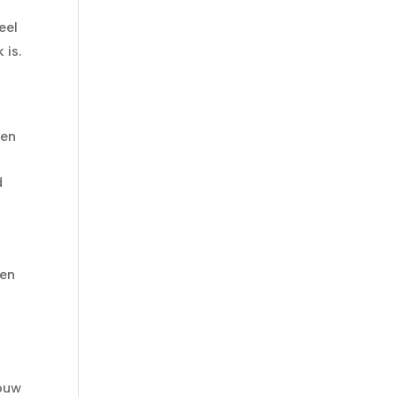
eel
 is.
gen
d
pen
jouw