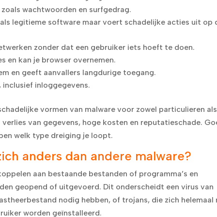
 zoals wachtwoorden en surfgedrag.
ls legitieme software maar voert schadelijke acties uit op 
netwerken zonder dat een gebruiker iets hoeft te doen.
s en kan je browser overnemen.
eem en geeft aanvallers langdurige toegang.
, inclusief inloggegevens.
chadelijke vormen van malware voor zowel particulieren al
: verlies van gegevens, hoge kosten en reputatieschade. G
pen welk type dreiging je loopt.
 zich anders dan andere malware?
te koppelen aan bestaande bestanden of programma’s en
den geopend of uitgevoerd. Dit onderscheidt een virus van
stheerbestand nodig hebben, of trojans, die zich helemaal 
ruiker worden geïnstalleerd.