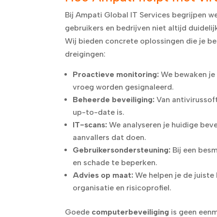
Bij Ampati Global IT Services begrijpen w
gebruikers en bedrijven niet altijd duideli
Wij bieden concrete oplossingen die je b
dreigingen:
Proactieve monitoring:
We bewaken je s
vroeg worden gesignaleerd.
Beheerde beveiliging:
Van antivirussoft
up-to-date is.
IT-scans:
We analyseren je huidige beve
aanvallers dat doen.
Gebruikersondersteuning:
Bij een besm
en schade te beperken.
Advies op maat:
We helpen je de juiste
organisatie en risicoprofiel.
Goede
computerbeveiliging
is geen eenm