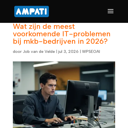
Wat zijn de meest
voorkomende IT-problemen
bij mkb-bedrijven in 2026?
door
Job van de Velde
|
jul 3, 2026
|
WPSEOAI