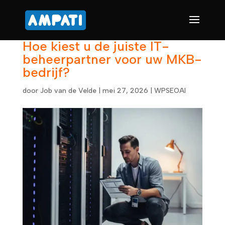
Hoe kiest u de juiste IT-
beheerpartner voor uw MKB-
bedrijf?
door
Job van de Velde
|
mei 27, 2026
|
WPSEOAI