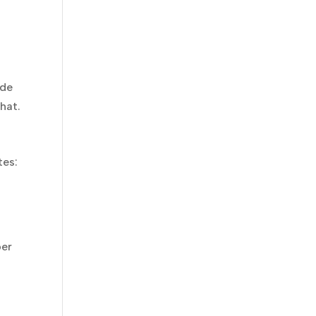
ede
hat.
tes:
per