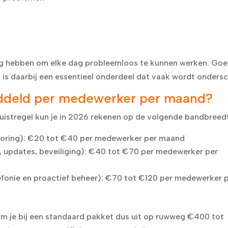
n
ig hebben om elke dag probleemloos te kunnen werken. Go
n
is daarbij een essentieel onderdeel dat vaak wordt ondersc
ddeld per medewerker per maand?
 vuistregel kun je in 2026 rekenen op de volgende bandbreed
toring): €20 tot €40 per medewerker per maand
 updates, beveiliging): €40 tot €70 per medewerker per
lefonie en proactief beheer): €70 tot €120 per medewerker 
om je bij een standaard pakket dus uit op ruwweg €400 tot