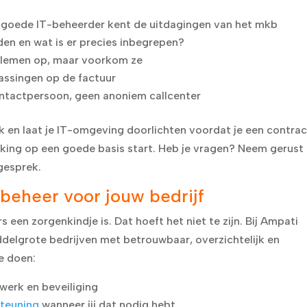
goede IT-beheerder kent de uitdagingen van het mkb
den en wat is er precies inbegrepen?
oblemen op, maar voorkom ze
assingen op de factuur
ontactpersoon, geen anoniem callcenter
 en laat je IT-omgeving doorlichten voordat je een contrac
king op een goede basis start. Heb je vragen? Neem gerust
 gesprek.
beheer voor jouw bedrijf
 een zorgenkindje is. Dat hoeft het niet te zijn. Bij Ampati
ddelgrote bedrijven met betrouwbaar, overzichtelijk en
je doen:
werk en beveiliging
teuning
wanneer jij dat nodig hebt