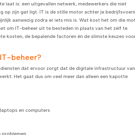
e laat is: een uitgevallen netwerk, medewerkers die niet
p zijn gat ligt. IT is de stille motor achter je bedrijfsvoer
jnlijk aanwezig zodra er iets mis is. Wat kost het om die mo
et om IT-beheer uit te besteden in plaats van het zelf te
rete kosten, de bepalende factoren én de slimste keuzes voo
 IT-beheer?
iensten dat ervoor zorgt dat de digitale infrastructuur va
 werkt. Het gaat dus om veel meer dan alleen een kapotte
 laptops en computers
e problemen