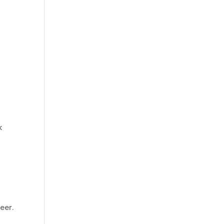
k
eer.