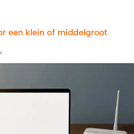
en
Support
Contact
Over ons
Blogs
r een klein of middelgroot
I