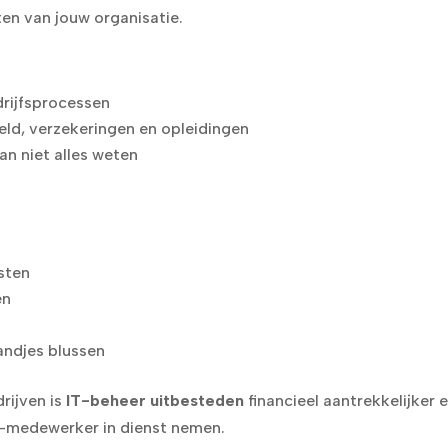
en van jouw organisatie.
drijfsprocessen
eld, verzekeringen en opleidingen
an niet alles weten
sten
en
f
randjes blussen
rijven is
IT-beheer uitbesteden
financieel aantrekkelijker 
IT-medewerker in dienst nemen.