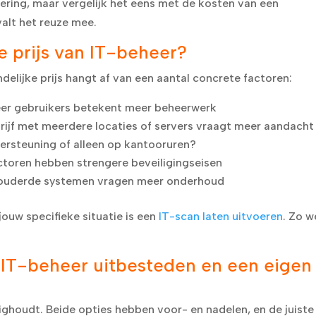
ering, maar vergelijk het eens met de kosten van een
valt het reuze mee.
e prijs van IT-beheer?
indelijke prijs hangt af van een aantal concrete factoren:
r gebruikers betekent meer beheerwerk
ijf met meerdere locaties of servers vraagt meer aandacht
dersteuning of alleen op kantooruren?
oren hebben strengere beveiligingseisen
ouderde systemen vragen meer onderhoud
jouw specifieke situatie is een
IT-scan laten uitvoeren
. Zo w
n IT-beheer uitbesteden en een eigen
ighoudt. Beide opties hebben voor- en nadelen, en de juiste