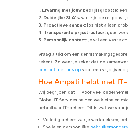
Ervaring met jouw bedrijfsgrootte:
een 
Duidelijke SLA’s:
wat zijn de responstij
Proactieve aanpak:
los niet alleen pr
Transparante prijsstructuur:
geen verr
Persoonlijk contact:
je wil een vaste c
Vraag altijd om een kennismakingsgesprek
tekent. Zo weet je zeker dat de samenwer
contact met ons op
voor een vrijblijvend
Hoe Ampati helpt met IT-
Wij begrijpen dat IT voor veel ondernemers
Global IT Services helpen we kleine en mi
betaalbaar IT-beheer. Dit is wat we voor 
Volledig beheer van je werkplekken, net
Snelle en persoonlijke
gebruikersonders