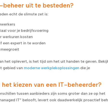
T-beheer uit te besteden?
teden echt de slimste zet is:
dewerkers
ciaal voor je bedrijfsvoering
r werkuren kosten
lf een expert in te worden
g meegroeit
an het oplevert, is het tijd om het uit handen te geven. Bekij
et gebied van
moderne werkplekoplossingen
die je
j het kiezen van een IT-beheerder?
rschillen tussen aanbieders zijn soms groter dan ze op het
e “managed IT” belooft, levert ook daadwerkelijk proactief beh