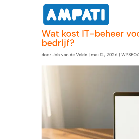
Dienst
Wat kost IT-beheer voo
bedrijf?
door
Job van de Velde
|
mei 12, 2026
|
WPSEOA